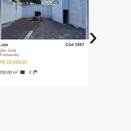
›
Loja
Cód 1567
Loja
São José
Centro Lago
Tramandaí
Tramandaí
R$ 10.000,00
R$ 7.780,0
200,00 m²
2
100,00 m²