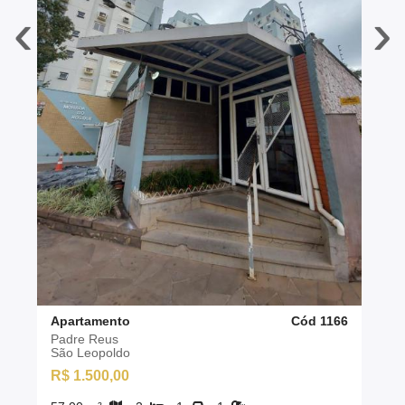
‹
›
Apartamento
Cód 1166
Padre Reus
São Leopoldo
R$ 1.500,00