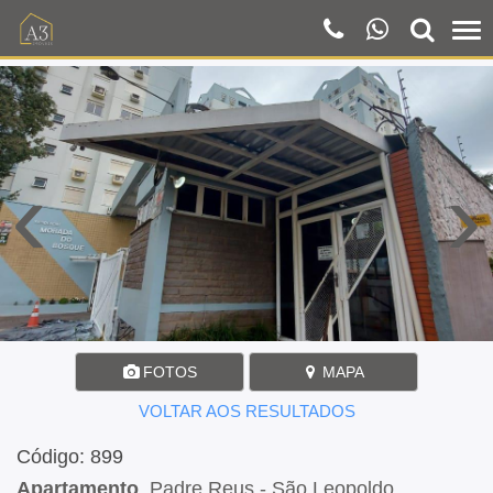
‹
›
FOTOS
MAPA
VOLTAR AOS RESULTADOS
Código: 899
Apartamento
, Padre Reus - São Leopoldo